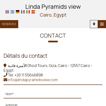
Linda Pyramids view
Cairo, Egypt
≡
RESERVEZ
ACCUEIL
CONTACT
EMPLACEMENT
HÉBERGEMENT
Détails du contact
INSTALLATIONS
الأميرة فادية Ohod Tours, Giza, Cairo - 12557 Cairo -
Egypt
PHOTOS
Tel.
+20 11 55646898
info@lindapyramidsview.com
DEMANDE
CONTACT