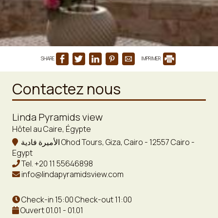
SHARE
IMPRIMER
Contactez nous
Linda Pyramids view
Hôtel au Caire, Égypte
الأميرة فادية Ohod Tours, Giza, Cairo - 12557 Cairo -
Egypt
Tel.
+20 11 55646898
info@lindapyramidsview.com
Check-in 15:00 Check-out 11:00
Ouvert 01.01 - 01.01